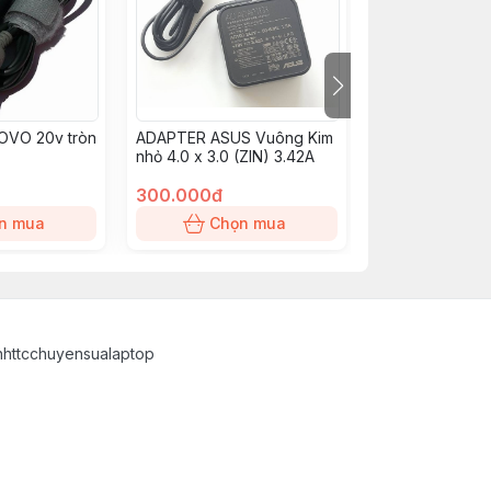
VO 20v tròn
ADAPTER ASUS Vuông Kim
ADAPTER MAC
nhỏ 4.0 x 3.0 (ZIN) 3.42A
magsafe 1 - ZI
- 4.6A)
300.000đ
800.000đ
n mua
Chọn mua
Chọn
inhttcchuyensualaptop