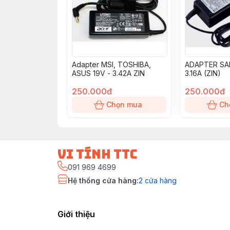
Adapter MSI, TOSHIBA,
ADAPTER SA
ASUS 19V - 3.42A ZIN
3.16A (ZIN)
250.000đ
250.000đ
Chọn mua
Ch
vi tính ttc
091 969 4699
Hệ thống cửa hàng
:
2
cửa hàng
Giới thiệu