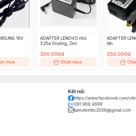
MSUNG 19V
ADAPTER LENOVO nhỏ
ADAPTER LENO
3.25a (Vuông, Zin)
lớn
300.000đ
250.000đ
ọn mua
Chọn mua
Chọ
Kết nối
https://www.facebook.com/vit
091 969 4699
tamvitinhttc2008@gmail.com