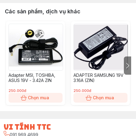
Các sản phẩm, dịch vụ khác
Adapter MSI, TOSHIBA,
ADAPTER SAMSUNG 19V
ASUS 19V - 3.42A ZIN
3.16A (ZIN)
250.000đ
250.000đ
Chọn mua
Chọn mua
vi tính ttc
091 969 4699