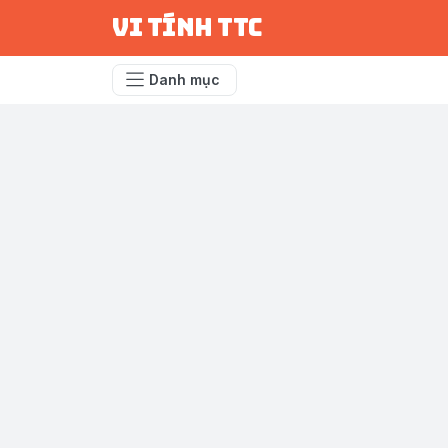
vi tính ttc
Danh mục