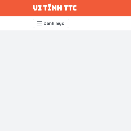
vi tính ttc
Danh mục