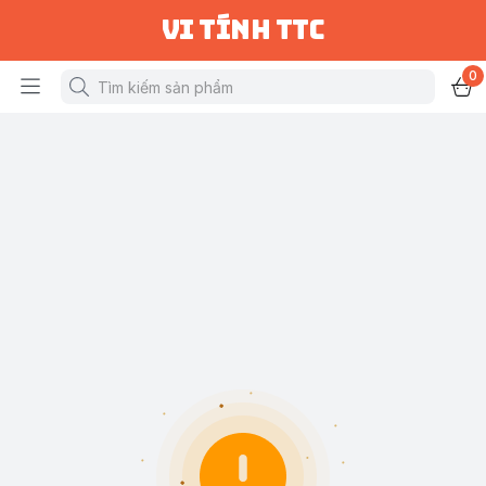
vi tính ttc
0