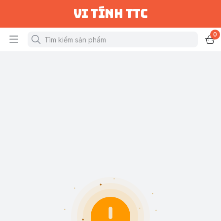
vi tính ttc
0