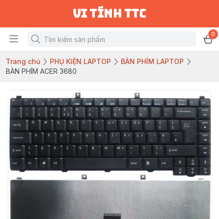
vi tính ttc
0
Trang chủ
PHỤ KIỆN LAPTOP
BÀN PHÍM LAPTOP
BÀN PHÍM ACER 3680