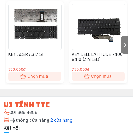
KEY ACER A317 51
KEY DELL LATITUDE 7400
9410 (ZIN LED)
550.000đ
750.000đ
Chọn mua
Chọn mua
vi tính ttc
091 969 4699
Hệ thống cửa hàng
:
2
cửa hàng
Kết nối