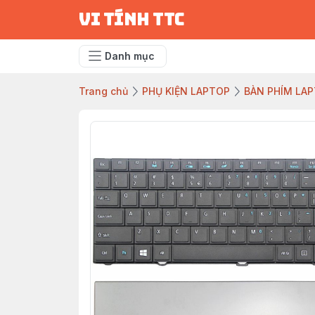
vi tính ttc
Danh mục
Trang chủ
PHỤ KIỆN LAPTOP
BÀN PHÍM LA