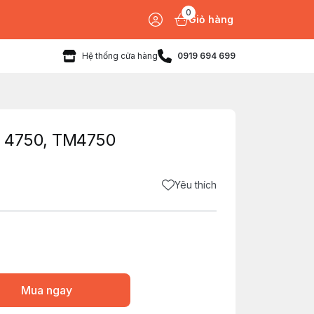
0
Giỏ hàng
Hệ thống cửa hàng
0919 694 699
l 4750, TM4750
Yêu thích
Mua ngay