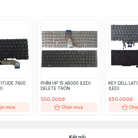
TITUDE 7400
PHÍM HP 15 AB000 (LED)
KEY DELL LAT
D)
DELETE TRÒN
(LED)
550.000đ
550.000đ
ọn mua
Chọn mua
Chọ
Kết nối