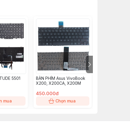
ITUDE 5501
BÀN PHÍM Asus VivoBook
KEY Dell Inspir
X200, X200CA, X200M
5485, 5488, 55
(ZIN)
450.000đ
550.000đ
n mua
Chọn mua
Chọn