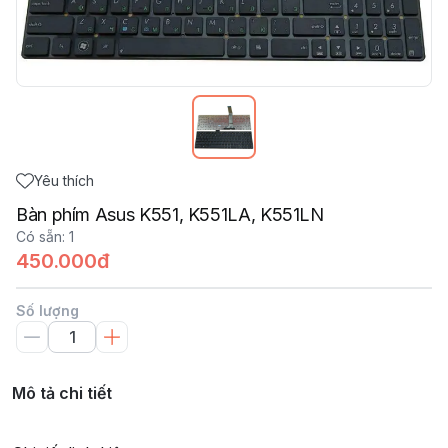
Yêu thích
Bàn phím Asus K551, K551LA, K551LN
Có sẵn
:
1
450.000đ
Số lượng
Mô tả chi tiết