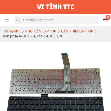
vi tính ttc
0
Trang chủ
PHỤ KIỆN LAPTOP
BÀN PHÍM LAPTOP
Bàn phím Asus K551, K551LA, K551LN