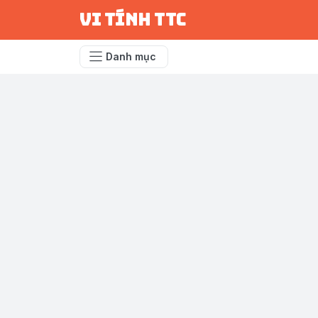
vi tính ttc
Danh mục