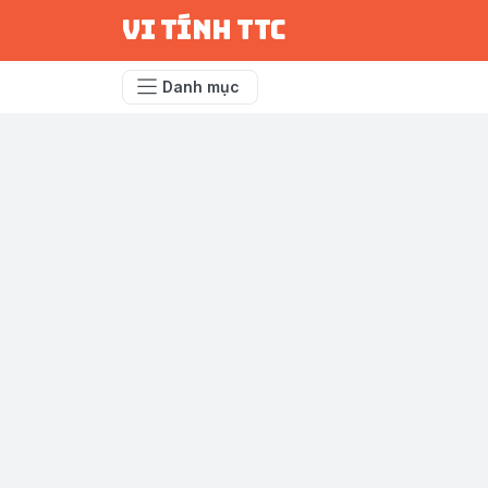
vi tính ttc
Danh mục