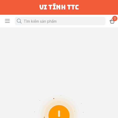
vi tính ttc
0