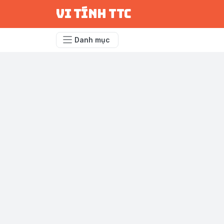
vi tính ttc
Danh mục