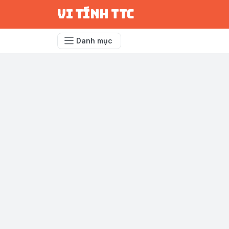
vi tính ttc
Danh mục