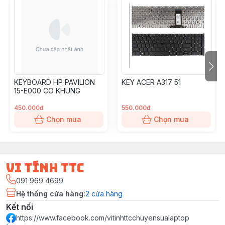
KEYBOARD HP PAVILION
KEY ACER A317 51
15-E000 CO KHUNG
450.000đ
550.000đ
Chọn mua
Chọn mua
vi tính ttc
091 969 4699
Hệ thống cửa hàng
:
2
cửa hàng
Kết nối
https://www.facebook.com/vitinhttcchuyensualaptop