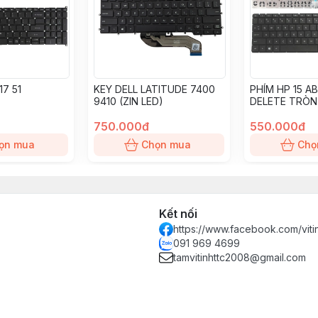
17 51
KEY DELL LATITUDE 7400
PHÍM HP 15 A
9410 (ZIN LED)
DELETE TRÒN
750.000đ
550.000đ
ọn mua
Chọn mua
Chọ
Kết nối
https://www.facebook.com/vit
091 969 4699
tamvitinhttc2008@gmail.com