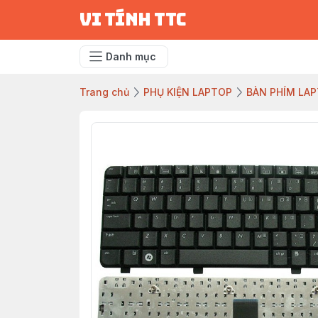
vi tính ttc
Danh mục
Trang chủ
PHỤ KIỆN LAPTOP
BÀN PHÍM LA