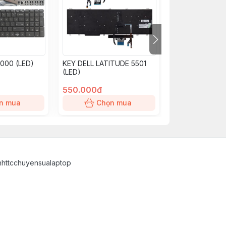
B000 (LED)
KEY DELL LATITUDE 5501
BÀN PHÍM Asus
(LED)
X200, X200CA
550.000đ
450.000đ
n mua
Chọn mua
Chọn
inhttcchuyensualaptop