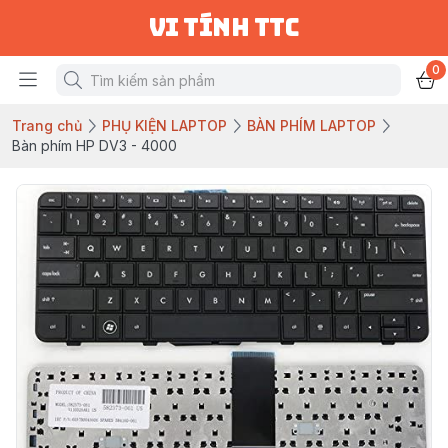
vi tính ttc
0
Trang chủ
PHỤ KIỆN LAPTOP
BÀN PHÍM LAPTOP
Bàn phím HP DV3 - 4000