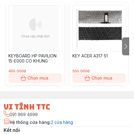
KEYBOARD HP PAVILION
KEY ACER A317 51
15-E000 CO KHUNG
450.000đ
550.000đ
Chọn mua
Chọn mua
vi tính ttc
091 969 4699
Hệ thống cửa hàng
:
2
cửa hàng
Kết nối