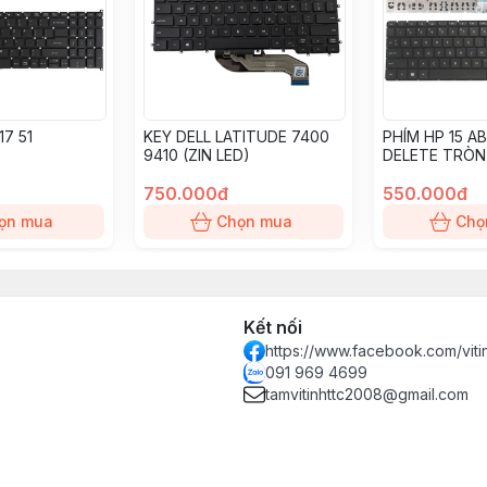
17 51
KEY DELL LATITUDE 7400
PHÍM HP 15 A
9410 (ZIN LED)
DELETE TRÒN
750.000đ
550.000đ
ọn mua
Chọn mua
Chọ
Kết nối
https://www.facebook.com/vit
091 969 4699
tamvitinhttc2008@gmail.com