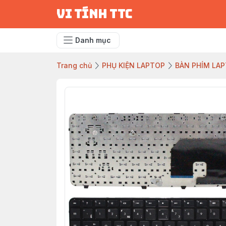
vi tính ttc
Danh mục
Trang chủ
PHỤ KIỆN LAPTOP
BÀN PHÍM LA