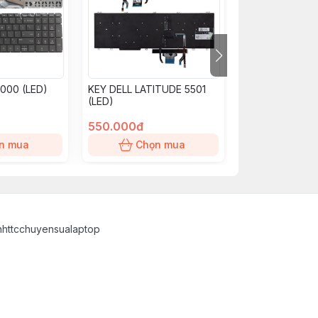
B000 (LED)
KEY DELL LATITUDE 5501
BÀN PHÍM Asus
(LED)
X200, X200CA
550.000đ
450.000đ
n mua
Chọn mua
Chọn
inhttcchuyensualaptop