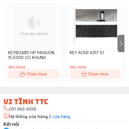
KEYBOARD HP PAVILION
KEY ACER A317 51
15-E000 CO KHUNG
450.000đ
550.000đ
Chọn mua
Chọn mua
vi tính ttc
091 969 4699
Hệ thống cửa hàng
:
2
cửa hàng
Kết nối