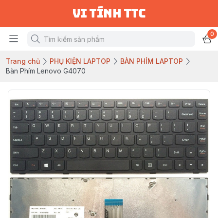
vi tính ttc
0
Trang chủ
PHỤ KIỆN LAPTOP
BÀN PHÍM LAPTOP
Bàn Phím Lenovo G4070