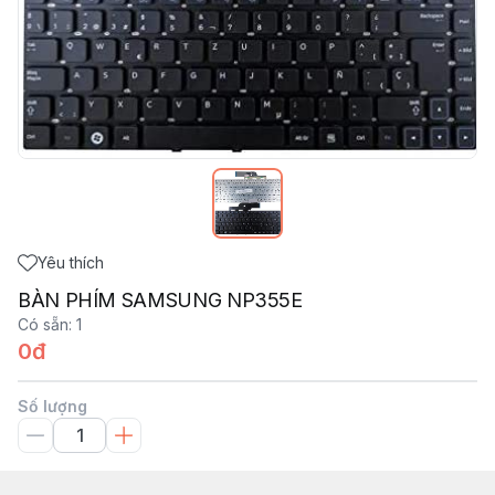
Yêu thích
BÀN PHÍM SAMSUNG NP355E
Có sẵn
:
1
0đ
Số lượng