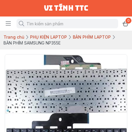
vi tính ttc
0
Trang chủ
PHỤ KIỆN LAPTOP
BÀN PHÍM LAPTOP
BÀN PHÍM SAMSUNG NP355E