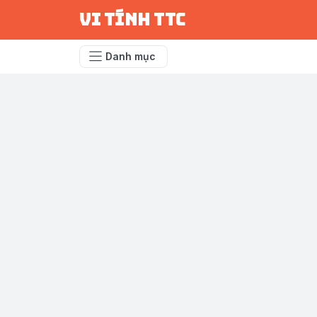
vi tính ttc
Danh mục