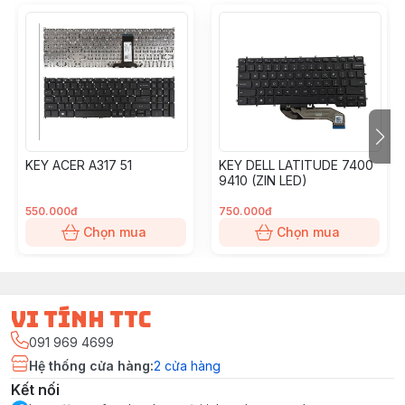
KEY ACER A317 51
KEY DELL LATITUDE 7400
9410 (ZIN LED)
550.000đ
750.000đ
Chọn mua
Chọn mua
vi tính ttc
091 969 4699
Hệ thống cửa hàng
:
2
cửa hàng
Kết nối