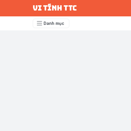
vi tính ttc
Danh mục