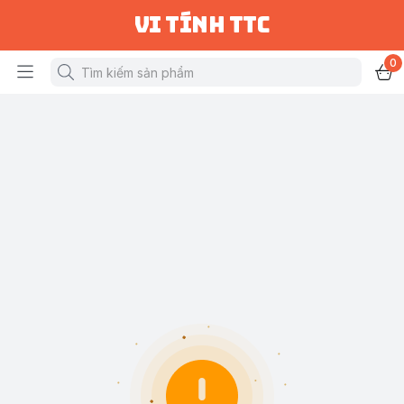
vi tính ttc
0