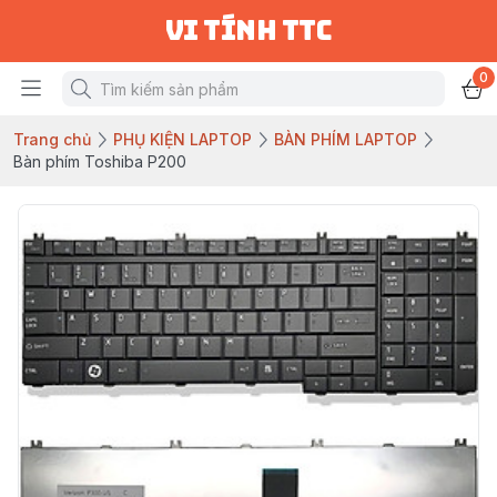
vi tính ttc
0
Trang chủ
PHỤ KIỆN LAPTOP
BÀN PHÍM LAPTOP
Bàn phím Toshiba P200