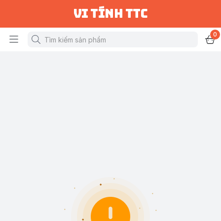
vi tính ttc
0