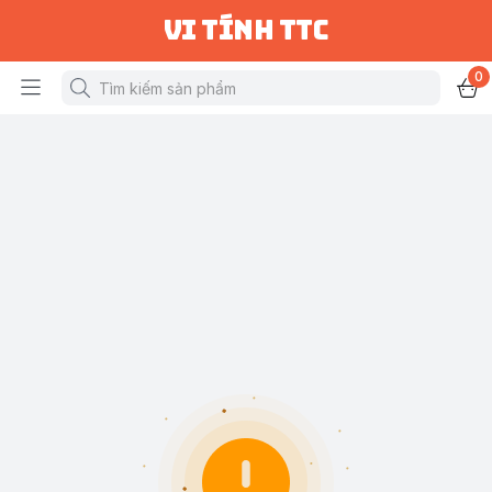
vi tính ttc
0