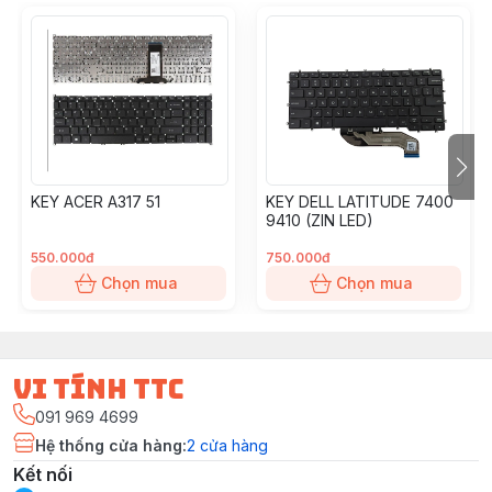
KEY ACER A317 51
KEY DELL LATITUDE 7400
9410 (ZIN LED)
550.000đ
750.000đ
Chọn mua
Chọn mua
vi tính ttc
091 969 4699
Hệ thống cửa hàng
:
2
cửa hàng
Kết nối