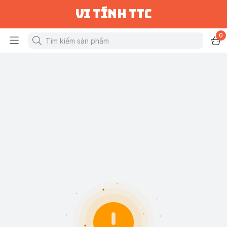
vi tính ttc
0