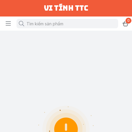
vi tính ttc
0