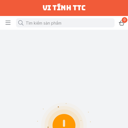
vi tính ttc
0