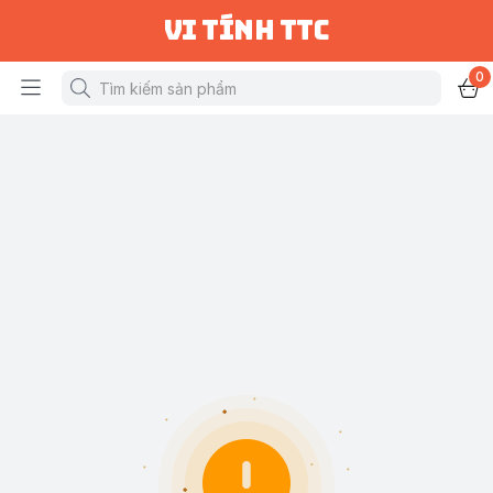
vi tính ttc
0