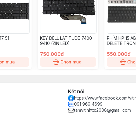
17 51
KEY DELL LATITUDE 7400
PHÍM HP 15 A
9410 (ZIN LED)
DELETE TRÒN
750.000đ
550.000đ
ọn mua
Chọn mua
Chọ
Kết nối
https://www.facebook.com/vit
091 969 4699
tamvitinhttc2008@gmail.com