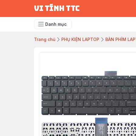
vi tính ttc
Danh mục
Trang chủ
PHỤ KIỆN LAPTOP
BÀN PHÍM LA