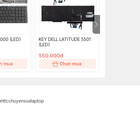
B000 (LED)
KEY DELL LATITUDE 5501
BÀN PHÍM Asus
(LED)
X200, X200CA
550.000đ
450.000đ
n mua
Chọn mua
Chọn
inhttcchuyensualaptop