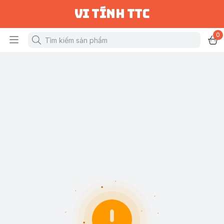
vi tính ttc
0