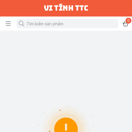
vi tính ttc
0