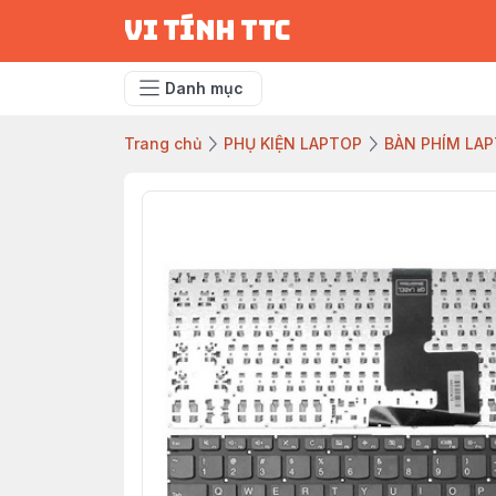
vi tính ttc
Danh mục
Trang chủ
PHỤ KIỆN LAPTOP
BÀN PHÍM LA