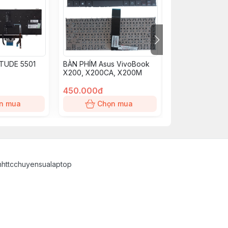
ITUDE 5501
BÀN PHÍM Asus VivoBook
KEY Dell Inspir
X200, X200CA, X200M
5485, 5488, 55
(ZIN)
450.000đ
550.000đ
n mua
Chọn mua
Chọn
inhttcchuyensualaptop