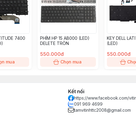
TITUDE 7400
PHÍM HP 15 AB000 (LED)
KEY DELL LAT
D)
DELETE TRÒN
(LED)
550.000đ
550.000đ
ọn mua
Chọn mua
Chọ
Kết nối
https://www.facebook.com/vit
091 969 4699
tamvitinhttc2008@gmail.com