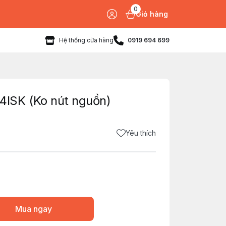
0
Giỏ hàng
Hệ thống cửa hàng
0919 694 699
ISK (Ko nút nguồn)
Yêu thích
Mua ngay