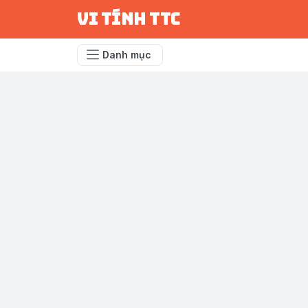
vi tính ttc
Danh mục