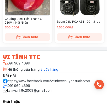
Chuông Điện Tiến Thành 6"
Beam 2 tia PCA ABT 100 - 3 led
220V + Nút Nhấn
300.000đ
1.550.000đ
Chọn mua
Chọn mua
vi tính ttc
091 969 4699
Hệ thống cửa hàng
:
2
cửa hàng
Kết nối
https://www.facebook.com/vitinhttcchuyensualaptop
091 969 4699
tamvitinhttc2008@gmail.com
Giới thiệu