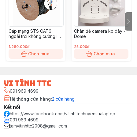
Cáp mạng STS CAT6
Chân đế camera ko dây -
ngoài trời không cường lực
Dome
- CCA - PE - 305m/thùng
1.280.000đ
25.000đ
Chọn mua
Chọn mua
vi tính ttc
091 969 4699
Hệ thống cửa hàng
:
2
cửa hàng
Kết nối
https://www.facebook.com/vitinhttcchuyensualaptop
091 969 4699
tamvitinhttc2008@gmail.com