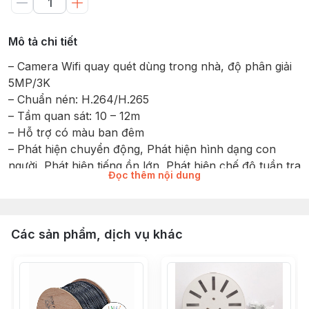
Mô tả chi tiết
– Camera Wifi quay quét dùng trong nhà, độ phân giải
5MP/3K
– Chuẩn nén: H.264/H.265
– Tầm quan sát: 10 – 12m
– Hỗ trợ có màu ban đêm
– Phát hiện chuyển động, Phát hiện hình dạng con
người, Phát hiện tiếng ồn lớn, Phát hiện chế độ tuần tra
Đọc thêm nội dung
– Đàm thoại 2 chiều, Bấm để gọi về APP
– Hỗ trợ chế độ riêng tư
– Hỗ trợ khe cắm thẻ nhớ Micro SD (Tối đa 512G)
Các sản phẩm, dịch vụ khác