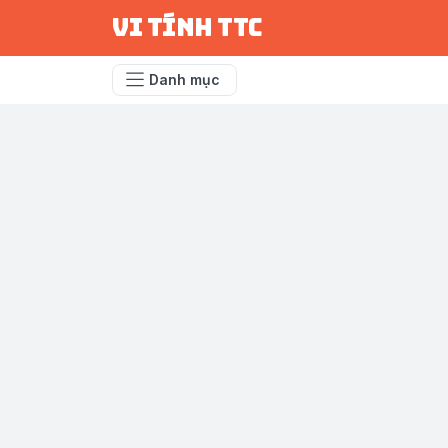
vi tính ttc
Danh mục