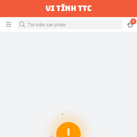
vi tính ttc
0