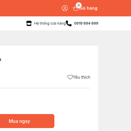
0
Giỏ hàng
Hệ thống cửa hàng
0919 694 699
A
Yêu thích
Mua ngay