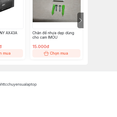
NY AX43A
Chân đế nhựa dẹp dùng
CAMERA EZVIZ
cho cam IMOU
3K 5MP (MÀU 
đ
15.000đ
580.000đ
n mua
Chọn mua
Chọn
inhttcchuyensualaptop