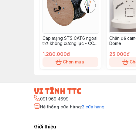
Cáp mạng STS CAT6 ngoài
Chân đế came
trời không cường lực - CCA
Dome
- PE - 305m/thùng
1.280.000đ
25.000đ
Chọn mua
Ch
vi tính ttc
091 969 4699
Hệ thống cửa hàng
:
2
cửa hàng
Giới thiệu