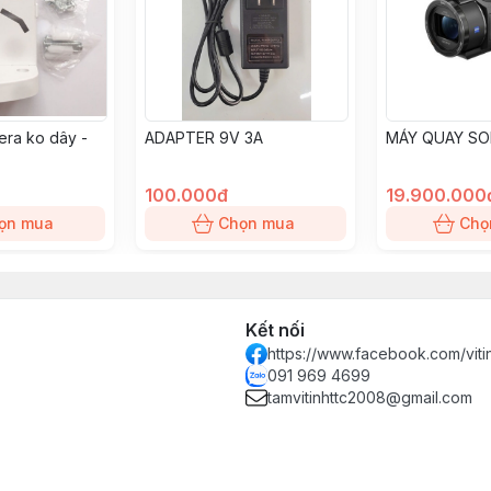
ra ko dây -
ADAPTER 9V 3A
MÁY QUAY SO
100.000đ
19.900.000
ọn mua
Chọn mua
Chọ
Kết nối
https://www.facebook.com/vit
091 969 4699
tamvitinhttc2008@gmail.com