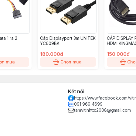
ta 1 ra 2
Cáp Displayport 3m UNITEK
CÁP DISPLAY 
YC609BK
HDMI KINGMA
(1M8)
180.000đ
150.000đ
ọn mua
Chọn mua
Chọ
Kết nối
https://www.facebook.com/vit
091 969 4699
tamvitinhttc2008@gmail.com