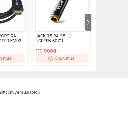
PORT RA
JACK 3.5 RA 6.5 LỖ
BỘ CHIA HDMI 1
STER KM026
UGREEN 60711
110.000đ
200.000đ
n mua
Chọn mua
Chọn
inhttcchuyensualaptop