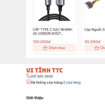
CÁP TYPE C SẠC NHANH
Cáp Nguồn Sa
3A UGREEN 60127
(TRUYỀN DỮ LIỆU + SẠC)
120.000đ
30.000đ
Chọn mua
Ch
vi tính ttc
091 969 4699
Hệ thống cửa hàng
:
2
cửa hàng
Giới thiệu