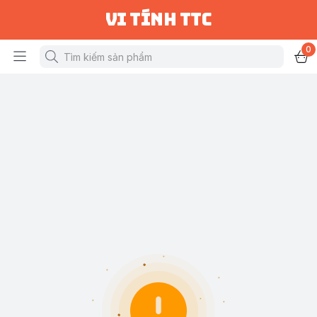
vi tính ttc
0