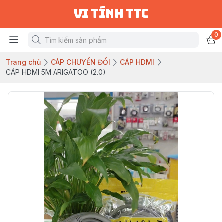
vi tính ttc
0
Trang chủ
CÁP CHUYỂN ĐỔI
CÁP HDMI
CÁP HDMI 5M ARIGATOO (2.0)