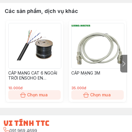
Các sản phẩm, dịch vụ khác
CÁP MẠNG CAT 6 NGOÀI
CÁP MẠNG 3M
TRỜI ENSOHO EN
U6CA23E UTP
10.000đ
35.000đ
Chọn mua
Chọn mua
vi tính ttc
091 969 4699