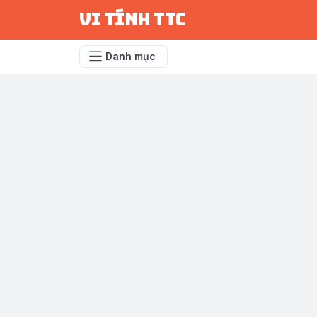
vi tính ttc
Danh mục