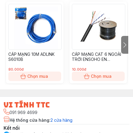
CÁP MẠNG 10M ADLINK
CÁP MẠNG CAT 6 NGOÀI
S6010B
TRỜI ENSOHO EN
U6CA23E UTP
80.000đ
10.000đ
Chọn mua
Chọn mua
vi tính ttc
091 969 4699
Hệ thống cửa hàng
:
2
cửa hàng
Kết nối