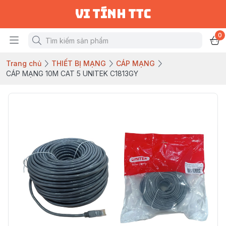
vi tính ttc
0
Trang chủ
THIẾT BỊ MẠNG
CÁP MẠNG
CÁP MẠNG 10M CAT 5 UNITEK C1813GY