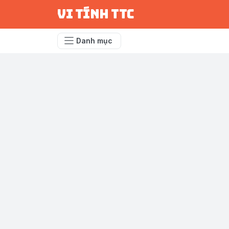
vi tính ttc
Danh mục