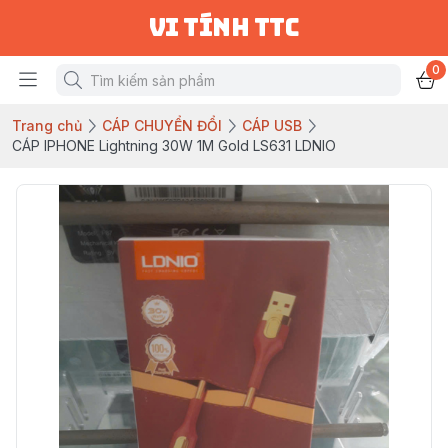
vi tính ttc
0
Trang chủ
CÁP CHUYỂN ĐỔI
CÁP USB
CÁP IPHONE Lightning 30W 1M Gold LS631 LDNIO